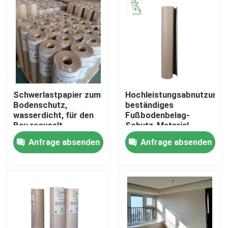
Schwerlastpapier zum
Hochleistungsabnutzungs
Bodenschutz,
beständiges
wasserdicht, für den
Fußbodenbelag-
Bau recycelt
Schutz-Material,
Boden-Schutz-Papier
Anfrage absenden
Anfrage absenden
Nach Hause
Über uns
Kontakte