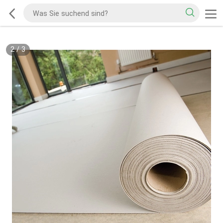
2
/
3