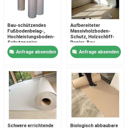
Produkte
Bau-schützendes
Aufbereiteter
Fußbodenbelag-,
Massivholzboden-
Fußboden des Schutz-Papiers
Hochleistungsboden-
Schutz, Holzschliff-
Schutzpapier
Papier-Bau-
Fußbodenbelag-
Anfrage absenden
Anfrage absenden
Vorübergehende Boden-Schutz-Rolle
Kraftpapier-Boden-Schutz
Bau-Fußbodenbelag--Papier
Pappdruckpapier
Wasserdichte Fußbodenblätter
Schwere errichtende
Biologisch abbaubare