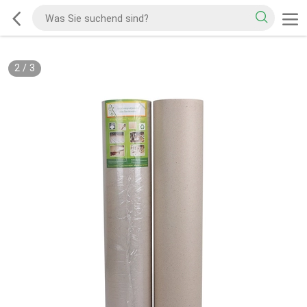
2
/
3