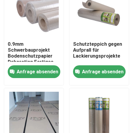
Fabrik-Ausflug
Qualitätskontrolle
0.9mm
Schutzteppich gegen
Schwerbauprojekt
Aufprall für
Treten Sie mit uns in Verbindung
Bodenschutzpapier
Lackierungsprojekte
Dekoration Fertiges
Bodenschutzmaterial
Anfrage absenden
Anfrage absenden
Fordern Sie ein Zitat
Fußboden des Schutz-Papiers
Vorübergehende Boden-Schutz-Rolle
Kraftpapier-Boden-Schutz