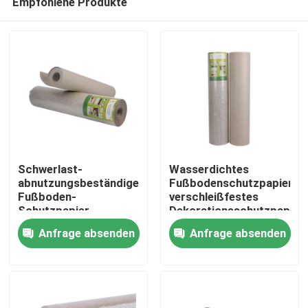
Empfohlene Produkte
Schwerlast-
Wasserdichtes
abnutzungsbeständiges
Fußbodenschutzpapier,
Fußboden-
verschleißfestes
Schutzpapier,
Dekorationsschutzpapier
Haus
recyceltes Karton
Anfrage absenden
Anfrage absenden
Produkte
Über uns