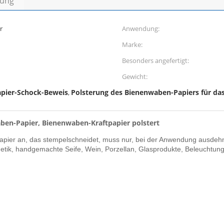
bung
r
Anwendung:
Marke:
Besonders angefertigt:
Gewicht:
pier-Schock-Beweis
Polsterung des Bienenwaben-Papiers für da
,
en-Papier, Bienenwaben-Kraftpapier polstert
er an, das stempelschneidet, muss nur, bei der Anwendung ausdehnen,
metik, handgemachte Seife, Wein, Porzellan, Glasprodukte, Beleuchtung,