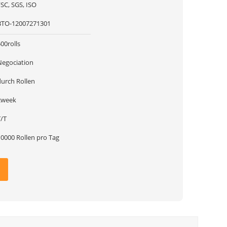
FSC, SGS, ISO
BTO-12007271301
00rolls
Negociation
durch Rollen
2week
T/T
10000 Rollen pro Tag