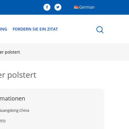
German
DUNG
FORDERN SIE EIN ZITAT
r polstert
 polstert
rmationen
Guangdong China
BTO