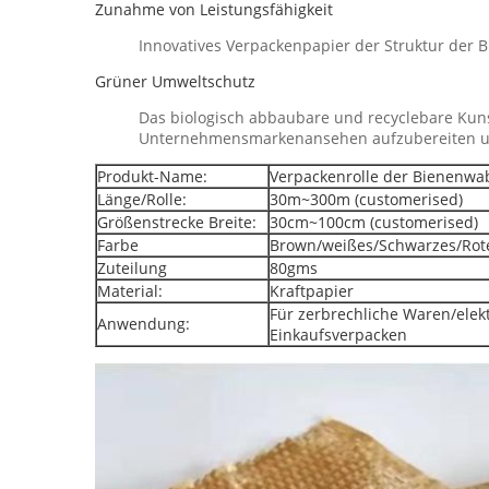
Zunahme von Leistungsfähigkeit
Innovatives Verpackenpapier der Struktur der Bi
Grüner Umweltschutz
Das biologisch abbaubare und recyclebare Kunsts
Unternehmensmarkenansehen aufzubereiten und z
Produkt-Name:
Verpackenrolle der Bienenwa
Länge/Rolle:
30m~300m (customerised)
Größenstrecke Breite:
30cm~100cm (customerised)
Farbe
Brown/weißes/Schwarzes/Rot
Zuteilung
80gms
Material:
Kraftpapier
Für zerbrechliche Waren/elek
Anwendung:
Einkaufsverpacken