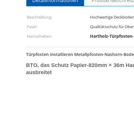
Detailinformationen
Produkt-Beschrei
Beschreibung:
Hochwertige Deckböden
Faser:
Qualitätsschutz für Obe
Hartholz-Türpfosten
Hervorheben:
Türpfosten installieren Metallpfosten-Nashorn-Bod
BTO, das Schutz Papier-820mm × 36m Hau
ausbreitet