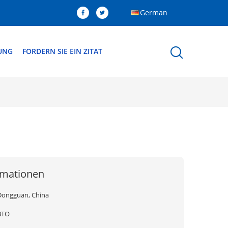
German
DUNG
FORDERN SIE EIN ZITAT
rmationen
Dongguan, China
BTO