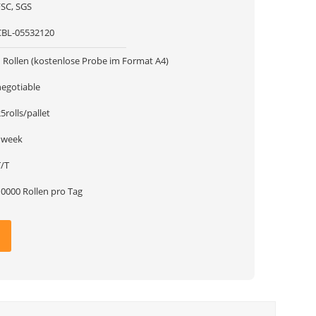
FSC, SGS
CBL-05532120
1 Rollen (kostenlose Probe im Format A4)
negotiable
5rolls/pallet
1week
T/T
10000 Rollen pro Tag