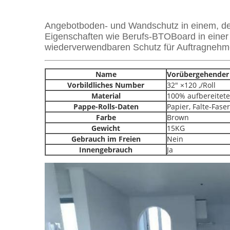
Angebotboden- und Wandschutz in einem, der
Eigenschaften wie Berufs-BTOBoard in einer k
wiederverwendbaren Schutz für Auftragnehmer
Name
Vorübergehender
Vorbildliches Number
32" ×120 ‚/Roll
Material
100% aufbereitete
Pappe-Rolls-Daten
Papier, Falte-Fase
Farbe
Brown
Gewicht
15KG
Gebrauch im Freien
Nein
Innengebrauch
Ja