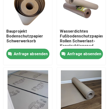
Produkte
Fußboden des Schutz-Papiers
Bauprojekt
Wasserdichtes
Bodenschutzpapier
Fußbodenschutzpapier
Schwerwerkorb
Rollen Schwerlast-
Vorübergehende Boden-Schutz-Rolle
Konstruktionspad
23X23X82 Cm
Anfrage absenden
Anfrage absenden
Kraftpapier-Boden-Schutz
Bau-Fußbodenbelag--Papier
Pappdruckpapier
Wasserdichte Fußbodenblätter