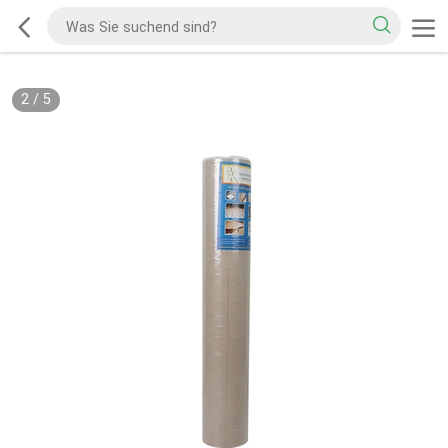
2
/
5