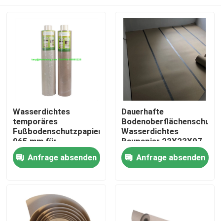
Wasserdichtes
Dauerhafte
temporäres
Bodenoberflächenschutzr
Fußbodenschutzpapier
Wasserdichtes
965 mm für
Baupapier 23X23X97
Bauprojekte
Cm
Nach Hause
Anfrage absenden
Anfrage absenden
Über uns
Kontakte